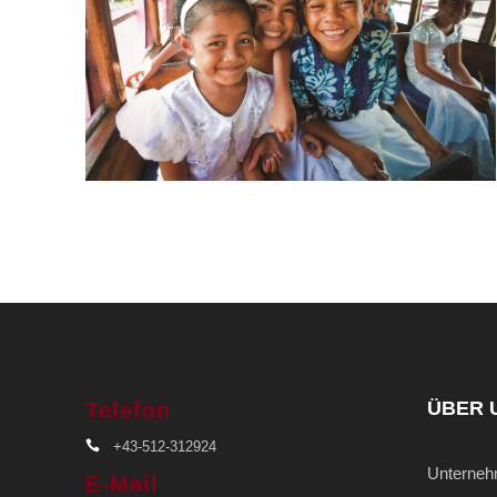
SAMOA
ÜBER 
Telefon
+43-512-312924
Unterne
E-Mail