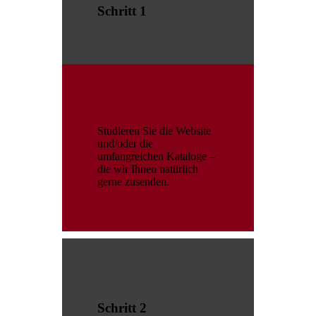
Schritt 1
Studieren Sie die Website
und/oder die
umfangreichen Kataloge –
die wir Ihnen natürlich
gerne zusenden.
Schritt 2