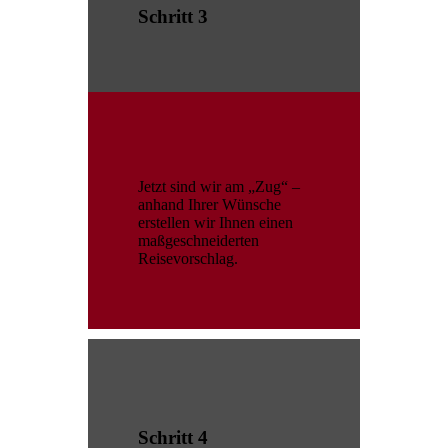
Schritt 3
Jetzt sind wir am „Zug“ –
anhand Ihrer Wünsche
erstellen wir Ihnen einen
maßgeschneiderten
Reisevorschlag.
Schritt 4