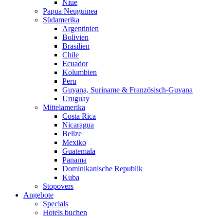
Niue
Papua Neuguinea
Südamerika
Argentinien
Bolivien
Brasilien
Chile
Ecuador
Kolumbien
Peru
Guyana, Suriname & Französisch-Guyana
Uruguay
Mittelamerika
Costa Rica
Nicaragua
Belize
Mexiko
Guatemala
Panama
Dominikanische Republik
Kuba
Stopovers
Angebote
Specials
Hotels buchen