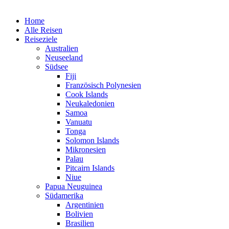
Home
Alle Reisen
Reiseziele
Australien
Neuseeland
Südsee
Fiji
Französisch Polynesien
Cook Islands
Neukaledonien
Samoa
Vanuatu
Tonga
Solomon Islands
Mikronesien
Palau
Pitcairn Islands
Niue
Papua Neuguinea
Südamerika
Argentinien
Bolivien
Brasilien