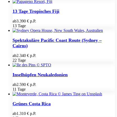
13 Tage Tropisches Fiji
ab
3.390 € p.P.
13 Tage
Spektakuläre Pacific Coast Route (Sydney –
Cairns)
ab
2.340 € p.P.
22 Tage
Inselhüpfen Neukaledonien
ab
2.590 € p.P.
11 Tage
Grünes Costa Rica
ab
1.310 € p.P.