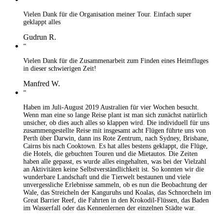
Vielen Dank für die Organisation meiner Tour. Einfach super
geklappt alles
Gudrun R.
“
Vielen Dank für die Zusammenarbeit zum Finden eines Heimfluges
in dieser schwierigen Zeit!
Manfred W.
“
Haben im Juli-August 2019 Australien für vier Wochen besucht.
Wenn man eine so lange Reise plant ist man sich zunächst natürlich
unsicher, ob dies auch alles so klappen wird. Die individuell für uns
zusammengestellte Reise mit insgesamt acht Flügen führte uns von
Perth über Darwin, dann ins Rote Zentrum, nach Sydney, Brisbane,
Cairns bis nach Cooktown. Es hat alles bestens geklappt, die Flüge,
die Hotels, die gebuchten Touren und die Mietautos. Die Zeiten
haben alle gepasst, es wurde alles eingehalten, was bei der Vielzahl
an Aktivitäten keine Selbstverständlichkeit ist. So konnten wir die
wunderbare Landschaft und die Tierwelt bestaunen und viele
unvergessliche Erlebnisse sammeln, ob es nun die Beobachtung der
Wale, das Streicheln der Kanguruhs und Koalas, das Schnorcheln im
Great Barrier Reef, die Fahrten in den Krokodil-Flüssen, das Baden
im Wasserfall oder das Kennenlernen der einzelnen Städte war.