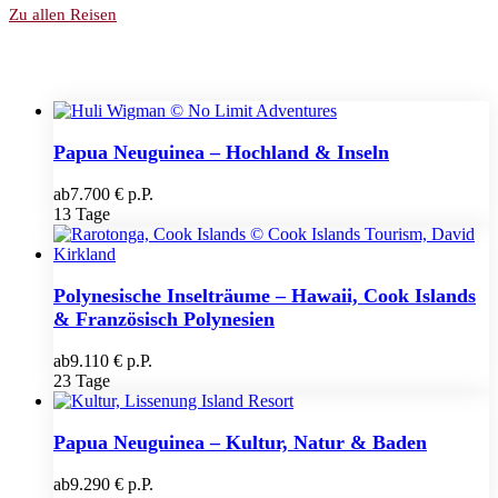
Zu allen Reisen
Papua Neuguinea – Hochland & Inseln
ab
7.700 € p.P.
13 Tage
Polynesische Inselträume – Hawaii, Cook Islands
& Französisch Polynesien
ab
9.110 € p.P.
23 Tage
Papua Neuguinea – Kultur, Natur & Baden
ab
9.290 € p.P.