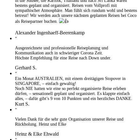
in die Südsee, die Karibik, Thailand und nach Sri Lanka waren
bestens geplant und organisiert. Reisen vom Vollprofi mit
sympathischer Atmosphäre. Man fühlt sich rundum wohl und bestens
betreut! Wir werden auch unsere nächsten geplanten Reisen bei Coco
als Reisepartner buchen.
Alexander Ingenhaeff-Beerenkamp
“
Ausgezeichnete und professionelle Reiseplanung und
Kommunikation auch in schwieriger Corona Zeit.
Höchste Empfehlung für eine Reise nach Down under.
Gerhard S.
“
Ein Monat AUSTRALIEN, mit einem dreitägigen Stopover in
SINGAPORE, – einfach gewaltig!
Noch NIE hatten wir eine so perfekt organisierte Reise erleben
dürfen, – sensationell geplant und organisiert. Es klappte einfach
alles, – dafür gibt’s 9 von 10 Punkten und ein herzliches DANKE.
Kurt S.
“
Vielen Dank für die sehr gute Organisation unserer Reise und
Rückholung. Heinz und Elke
Heinz & Elke Ehwald
“