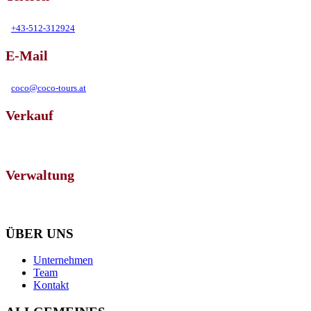
+43-512-312924
E-Mail
coco@coco-tours.at
Verkauf
Eduard-Bodem Gasse 1, 6020 Innsbruck
Verwaltung
Salurnerstraße 2, 6330 Kufstein
ÜBER UNS
Unternehmen
Team
Kontakt