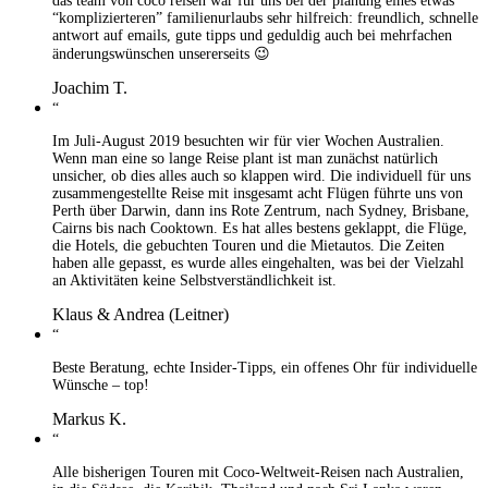
das team von coco reisen war für uns bei der planung eines etwas
“komplizierteren” familienurlaubs sehr hilfreich: freundlich, schnelle
antwort auf emails, gute tipps und geduldig auch bei mehrfachen
änderungswünschen unsererseits 😉
Joachim T.
“
Im Juli-August 2019 besuchten wir für vier Wochen Australien.
Wenn man eine so lange Reise plant ist man zunächst natürlich
unsicher, ob dies alles auch so klappen wird. Die individuell für uns
zusammengestellte Reise mit insgesamt acht Flügen führte uns von
Perth über Darwin, dann ins Rote Zentrum, nach Sydney, Brisbane,
Cairns bis nach Cooktown. Es hat alles bestens geklappt, die Flüge,
die Hotels, die gebuchten Touren und die Mietautos. Die Zeiten
haben alle gepasst, es wurde alles eingehalten, was bei der Vielzahl
an Aktivitäten keine Selbstverständlichkeit ist.
Klaus & Andrea (Leitner)
“
Beste Beratung, echte Insider-Tipps, ein offenes Ohr für individuelle
Wünsche – top!
Markus K.
“
Alle bisherigen Touren mit Coco-Weltweit-Reisen nach Australien,