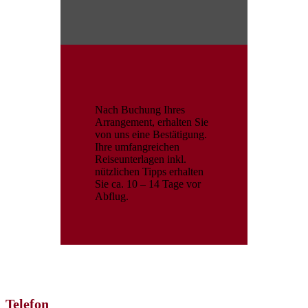
Nach Buchung Ihres
Arrangement, erhalten Sie
von uns eine Bestätigung.
Ihre umfangreichen
Reiseunterlagen inkl.
nützlichen Tipps erhalten
Sie ca. 10 – 14 Tage vor
Abflug.
Telefon