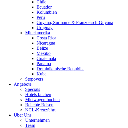
Chile
Ecuador
Kolumbien
Peru
Guyana, Suriname & Französisch-Guyana
Uruguay
Mittelamerika
Costa Rica
Nicaragua
Belize
Mexiko
Guatemala
Panama
Dominikanische Republik
Kuba
Stopovers
Angebote
Specials
Hotels buchen
Mietwagen buchen
Beliebte Reisen
NCL-Kreuzfahrt
Über Uns
Unternehmen
Team