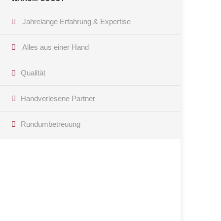
Jahrelange Erfahrung & Expertise
Alles aus einer Hand
Qualität
Handverlesene Partner
Rundumbetreuung
Haben Sie Fragen?
Kontaktieren Sie uns per Telefon oder E-Mail! Wir
freuen uns, Ihnen weiterhelfen zu können!