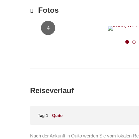
Fotos
5
6
Reiseverlauf
Tag 1
Quito
Nach der Ankunft in Quito werden Sie vom lokalen Re