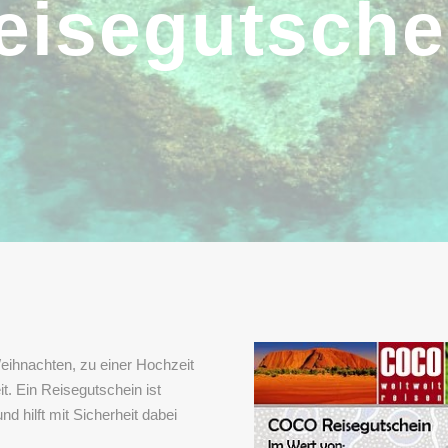
eisegutsche
eihnachten, zu einer Hochzeit
it. Ein Reisegutschein ist
d hilft mit Sicherheit dabei