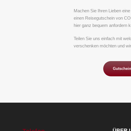
Machen Sie Ihren Lieben ein
einen Reisegutschein von CO
hier ganz bequem anfordern 
Teilen Sie uns einfach mit we
verschenken möchten und wir
Gutschein
ÜBER 