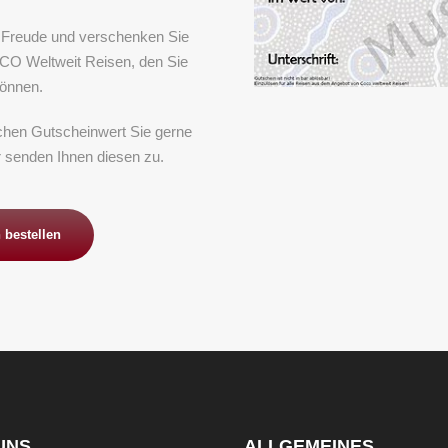
e Freude und verschenken Sie
CO Weltweit Reisen, den Sie
können.
lchen Gutscheinwert Sie gerne
 senden Ihnen diesen zu.
 bestellen
UNS
ALLGEMEINES