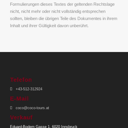
Formulierungen dieses Textes der geltenden Rechtslage
nicht, nicht mehr oder nicht vollständig entsprechen
sollten, bleiben die übrigen Teile des Dokumentes in ihrem
Inhalt und ihrer Gültigkeit davon unberührt.
Telefon
+43-512-312924
E-Mail
coco@coco-tours.at
Verkauf
Eduard-Bodem Gasse 1, 6020 Innsbruck