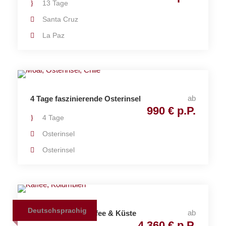
13 Tage
Santa Cruz
La Paz
ab
4 Tage faszinierende Osterinsel
990 € p.P.
4 Tage
Osterinsel
Osterinsel
Deutschsprachig
ab
18 Tage Kanal, Kaffee & Küste
4.360 € p.P.