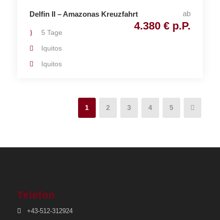
ab
Delfin II – Amazonas Kreuzfahrt
4.380 € p.P.
5 Tage
Iquitos
Iquitos
1
2
3
4
5
Telefon
+43-512-312924