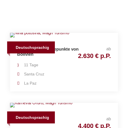
Deutschsprachig
ab
Gruppenreise Höhepunkte von
Bolivien
2.630 € p.P.
11 Tage
Santa Cruz
La Paz
Deutschsprachig
ab
Karneval Bolivien
4.400 € p.P.