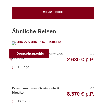
MEHR LESEN
Pick Up & Drop Off
Flughafen Viru Viru (
Google Map
)
Ähnliche Reisen
Flughafen El Alto (
Google Map
)
Start
Deutschsprachig
ab
Gruppenreise Höhepunkte von
Bolivien
Nach Ankunft in Santa Cruz
2.630 € p.P.
11 Tage
Ende
Nach Tourende in La Paz
ab
Privatrundreise Guatemala &
Mexiko
8.370 € p.P.
Inkludierte Leistungen
Englisch- und spanischsprachige (teilweise
19 Tage