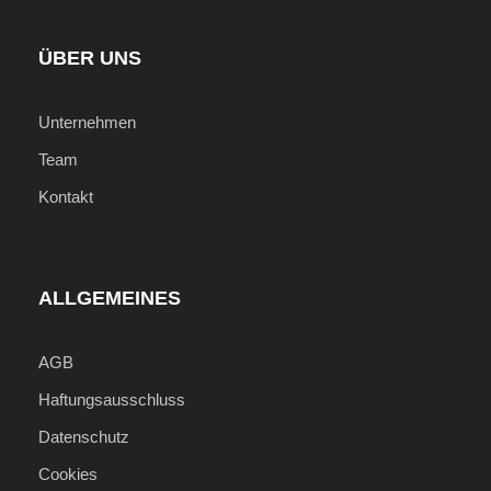
Internationale Flüge nach Bolivien
Persönliche Ausgaben
ÜBER UNS
Getränke & zusätzliche Mahlzeiten
Optionale Ausflüge
Unternehmen
Trinkgelder
Team
Reiseversicherung
Kontakt
Wichtige Informationen
ALLGEMEINES
Preise gelten pro Person im Doppelzimmer
Preis ist ein "Ab-Preis"! Tagesaktueller Preis
AGB
auf Anfrage!
Haftungsausschluss
Internationale Flüge können auf Wunsch
inkludiert werden!
Datenschutz
Individuelle Vor- und
Cookies