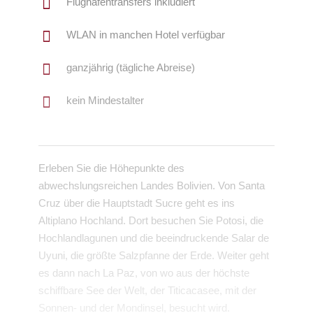
Flughafentransfers inkludiert
WLAN in manchen Hotel verfügbar
ganzjährig (tägliche Abreise)
kein Mindestalter
Erleben Sie die Höhepunkte des
abwechslungsreichen Landes Bolivien. Von Santa
Cruz über die Hauptstadt Sucre geht es ins
Altiplano Hochland. Dort besuchen Sie Potosi, die
Hochlandlagunen und die beeindruckende Salar de
Uyuni, die größte Salzpfanne der Erde. Weiter geht
es dann nach La Paz, von wo aus der höchste
schiffbare See der Welt, der Titicacasee, mit der
Sonnen- und der Mondinsel, besucht wird.