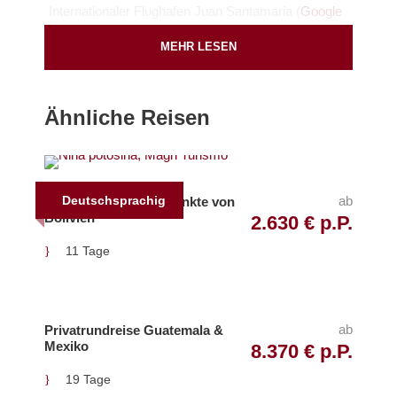
Internationaler Flughafen Juan Santamaria (
Google
Map
)
MEHR LESEN
Start
Ähnliche Reisen
Nach Ankunft in San José
Ende
Nach Abreise aus San José
Deutschsprachig
ab
Gruppenreise Höhepunkte von
Bolivien
2.630 € p.P.
Inkludierte Leistungen
11 Tage
Fahrt im klimatisierten Reisebus
Maximale Teilnehmerzahl: 14 Personen
ab
Privatrundreise Guatemala &
Verpflegung laut Reiseprogramm (F =
Mexiko
8.370 € p.P.
Frühstück, M = Mittagessen)
19 Tage
Unterbringung in den Hotels laut