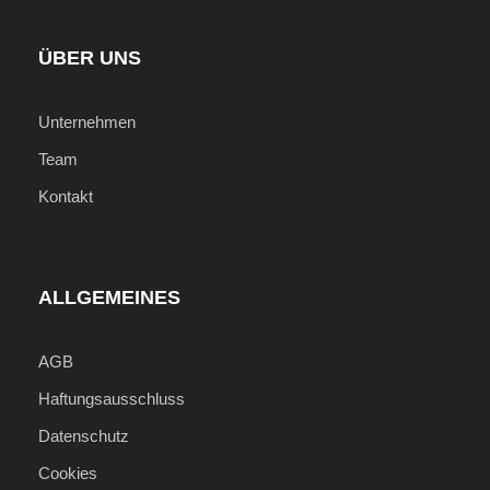
Wichtige Informationen
Preise gelten pro Person im Doppelzimmer
ÜBER UNS
Preis ist ein "Ab-Preis"! Tagesaktueller Preis
auf Anfrage!
Unternehmen
Internationale Flüge können auf Wunsch
Team
inkludiert werden!
Kontakt
Individuelle Vor- und
Verlängerungsprogramme sowie
Badeverlängerung auf Anfrage möglich!
Reise ist auch als Privatrundreise buchbar!
ALLGEMEINES
AGB
Haftungsausschluss
Fotos
Datenschutz
Cookies