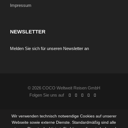
Impressum
Reiseverlauf
NEWSLETTER
Melden Sie sich für unseren Newsletter an
Tag 1
San José
Ankunft in San José. Nach Erledigung der
Einreiseformalitäten Meet & Greet mit Ihrem Guide
am Flughafen und Transfer zum Hotel in San José.
© 2026 COCO Weltweit Reisen GmbH
Übernachtung im Hotel Presidente inklusive
Folgen Sie uns auf
Frühstück.
Wir verwenden technisch notwendige Cookies auf unserer
Webseite sowie externe Dienste. Standardmäßig sind alle
Tag 2
San José - Tortuguero Nationalpark
(F/M/A)