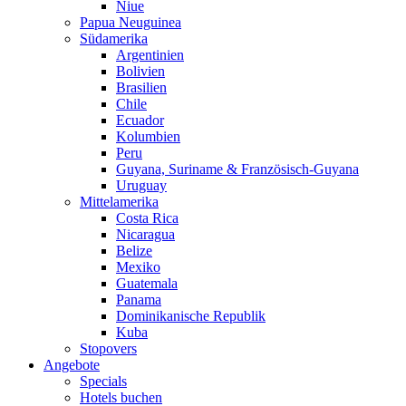
Niue
Papua Neuguinea
Südamerika
Argentinien
Bolivien
Brasilien
Chile
Ecuador
Kolumbien
Peru
Guyana, Suriname & Französisch-Guyana
Uruguay
Mittelamerika
Costa Rica
Nicaragua
Belize
Mexiko
Guatemala
Panama
Dominikanische Republik
Kuba
Stopovers
Angebote
Specials
Hotels buchen