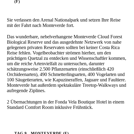
(F)
Sie verlassen den Arenal Nationalpark und setzen Ihre Reise
mit der Fahrt nach Monteverde fort.
Das wunderbare, nebelverhangene Monteverde Cloud Forest
Biological Reserve und das ausgedehnte Netzwerk von nahe
gelegenen privaten Reservaten sollten bei keiner Costa Rica
Reise fehlen. Vogelbeobachter strömen hierher, um den
prächtigen Quetzal zu entdecken und Wissenschaftler kommen,
um die reiche Artenvielfalt zu untersuchen, darunter
schätzungsweise 2.500 Pflanzenarten (einschließlich 420
Orchideenarten), 490 Schmetterlingsarten, 400 Vogelarten und
100 Säugetierarten, wie Kapuzineraffen, Jaguare und Faultiere.
Monteverde hat außerdem spektakuläre Treetop-Walkways und
aufregende Ziplines.
2 Übernachtungen in der Fonda Vela Boutique Hotel in einem
Standard Comfort Room inklusive Frühstück.
TAG 9
MONTEVERDE (F)