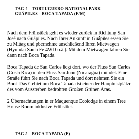
TAG 4
TORTUGUERO NATIONALPARK -
GUÁPILES - BOCA TAPADA (F/M)
Nach dem Frühstück geht es wieder zurück in Richtung San
José nach Guápiles. Nach Ihrer Ankunft in Guápiles essen Sie
zu Mittag und pbernehme anschließend Ihren Mietwagen
(Hyundai Santa Fe 4WD o.ä.). Mit dem Mietwagen fahren Sie
dann nach Boca Tapada.
Boca Tapada de San Carlos liegt dort, wo der Fluss San Carlos
(Costa Rica) in den Fluss San Juan (Nicaragua) mündet. Eine
Straße führt Sie nach Boca Tapada und dort nehmen Sie ein
Boot. Das Gebiet um Boca Tapada ist einer der Hauptnistplätze
des vom Aussterben bedrohten Großen Grünen Aras.
2 Übernachtungen in er Maquenque Ecolodge in einem Tree
House Room inklusive Frühstück.
TAG 5
BOCA TAPADA (F)