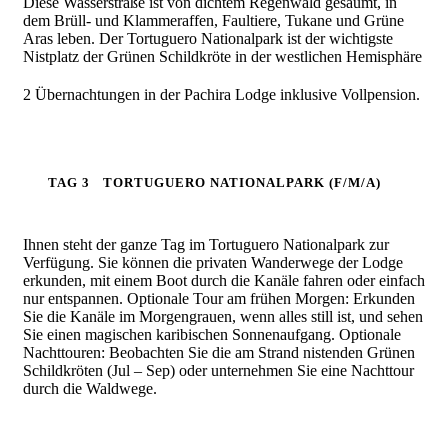
Diese Wasserstraße ist von dichtem Regenwald gesäumt, in
dem Brüll- und Klammeraffen, Faultiere, Tukane und Grüne
Aras leben. Der Tortuguero Nationalpark ist der wichtigste
Nistplatz der Grünen Schildkröte in der westlichen Hemisphäre
2 Übernachtungen in der Pachira Lodge inklusive Vollpension.
TAG 3
TORTUGUERO NATIONALPARK (F/M/A)
Ihnen steht der ganze Tag im Tortuguero Nationalpark zur
Verfügung. Sie
können die privaten Wanderwege der Lodge
erkunden, mit einem Boot durch die Kanäle fahren oder einfach
nur entspannen. Optionale Tour am frühen Morgen: Erkunden
Sie die Kanäle im Morgengrauen, wenn alles still ist, und sehen
Sie einen magischen karibischen Sonnenaufgang. Optionale
Nachttouren: Beobachten Sie die am Strand nistenden Grünen
Schildkröten (Jul – Sep) oder unternehmen Sie eine Nachttour
durch die Waldwege.