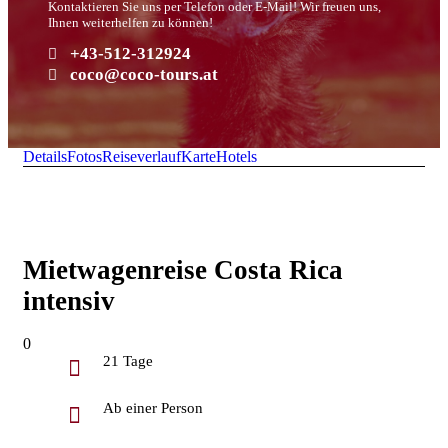
Kontaktieren Sie uns per Telefon oder E-Mail! Wir freuen uns,
Ihnen weiterhelfen zu können!
+43-512-312924
coco@coco-tours.at
Details
Fotos
Reiseverlauf
Karte
Hotels
Mietwagenreise Costa Rica
intensiv
0
21 Tage
Ab einer Person