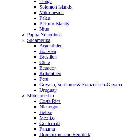
Tonga
Solomon Islands
Mikronesien
Palau
Pitcairn Islands
Niue
Papua Neuguinea
Südamerika
Argentinien
Bolivien
Brasilien
Chile
Ecuador
Kolumbien
Peru
Guyana, Suriname & Französisch-Guyana
Uruguay
Mittelamerika
Costa Rica
Nicaragua
Belize
Mexiko
Guatemala
Panama
Dominikanische Republik