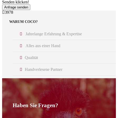
Senden klicken!
3978
WARUM COCO?
Jahrelange Erfahrung & Expertise
Alles aus einer Hand
Qualität
Handverlesene Partner
Rundumbetreuung
Haben Sie Fragen?