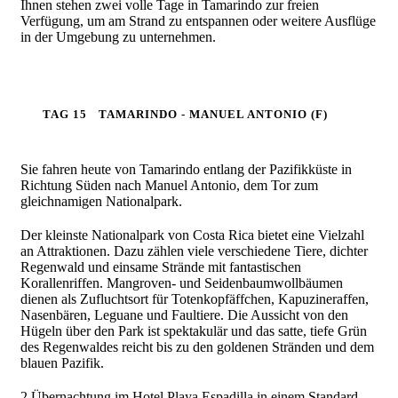
Ihnen stehen zwei volle Tage in Tamarindo zur freien
Verfügung, um am Strand zu entspannen oder weitere Ausflüge
in der Umgebung zu unternehmen.
TAG 15
TAMARINDO - MANUEL ANTONIO (F)
Sie fahren heute von Tamarindo entlang der Pazifikküste in
Richtung Süden nach Manuel Antonio, dem Tor zum
gleichnamigen Nationalpark.
Der kleinste Nationalpark von Costa Rica bietet eine Vielzahl
an Attraktionen. Dazu zählen viele verschiedene Tiere, dichter
Regenwald und einsame Strände mit fantastischen
Korallenriffen.
Mangroven- und Seidenbaumwollbäumen
dienen als Zufluchtsort für Totenkopfäffchen, Kapuzineraffen,
Nasenbären, Leguane und Faultiere. Die Aussicht von den
Hügeln über den Park ist spektakulär und das satte, tiefe Grün
des Regenwaldes reicht bis zu den goldenen Stränden und dem
blauen Pazifik.
2 Übernachtung im Hotel Playa Espadilla in einem Standard