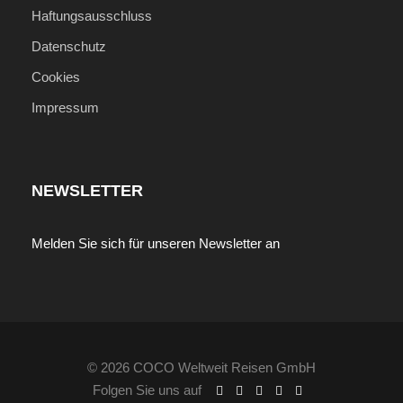
Haftungsausschluss
Tischwein
Datenschutz
Viele deutsch- & englischsprachige
Cookies
Landausflüge
Impressum
Deutschsprachige Gästebetreuung
Hafen-, Touristen- und Schifftaxen
NEWSLETTER
Nicht inkludierte Leistungen
Internationale Flüge nach Französisch
Melden Sie sich für unseren Newsletter an
Polynesien
Persönliche Ausgaben
Zusätzliche Getränke
Optionale Landausflüge & Aktivitäten
© 2026 COCO Weltweit Reisen GmbH
Gebühren
Folgen Sie uns auf