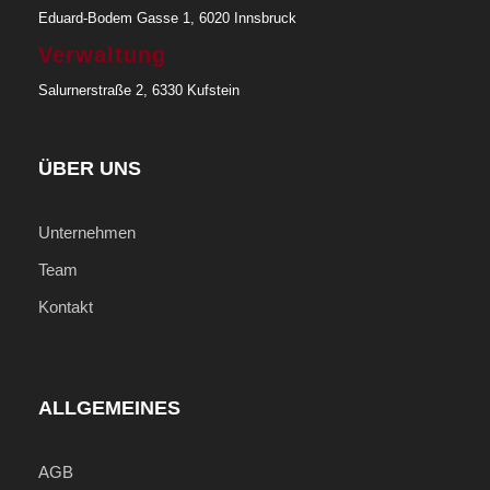
Eduard-Bodem Gasse 1, 6020 Innsbruck
Abfahrt & Rückkehr
Verwaltung
Hafen von Papeete (
Google Map
)
Salurnerstraße 2, 6330 Kufstein
Startzeit (Einschiffung)
ÜBER UNS
12:00 Uhr
Unternehmen
Rückkehr (Ausschiffung)
Team
07:00 Uhr
Kontakt
Inkludierte Leistungen
11/12 Übernachtungen in der gewählten
Kabine ab/bis Papeete
ALLGEMEINES
Verpflegung laut Programm (F=Frühstück,
M=Mittagessen, A=Abendessen), teilweise an
AGB
Land