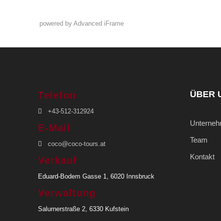
powered by Advanced iFrame
ÜBER 
Telefon
+43-512-312924
Unterne
E-Mail
Team
coco@coco-tours.at
Kontakt
Verkauf
Eduard-Bodem Gasse 1, 6020 Innsbruck
Verwaltung
Salurnerstraße 2, 6330 Kufstein