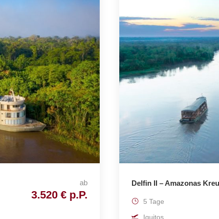
ab
Delfin II – Amazonas Kreu
3.520 € p.P.
5 Tage
Iquitos