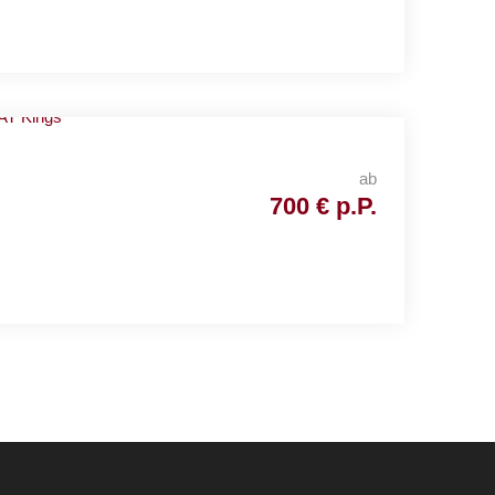
ab
700 € p.P.