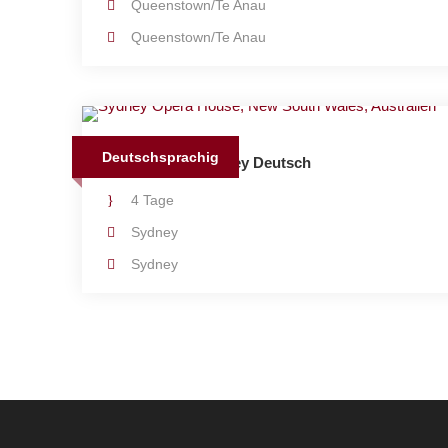
Queenstown/Te Anau
Queenstown/Te Anau
Deutschsprachig
Citypackage Sydney Deutsch
4 Tage
Sydney
Sydney