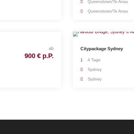
Queenstown/Te Anau
Queenstown/Te Anau
ab
Citypackage Sydney
900 € p.P.
4 Tage
Sydney
Sydney