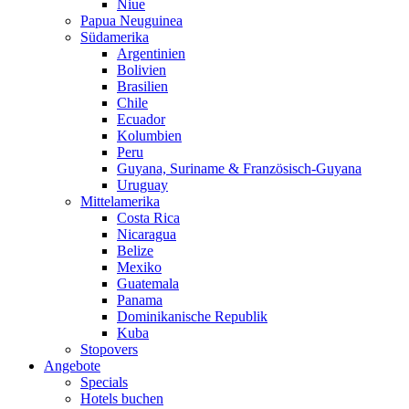
Niue
Papua Neuguinea
Südamerika
Argentinien
Bolivien
Brasilien
Chile
Ecuador
Kolumbien
Peru
Guyana, Suriname & Französisch-Guyana
Uruguay
Mittelamerika
Costa Rica
Nicaragua
Belize
Mexiko
Guatemala
Panama
Dominikanische Republik
Kuba
Stopovers
Angebote
Specials
Hotels buchen