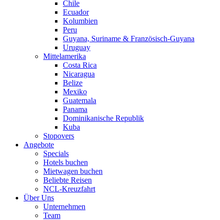
Chile
Ecuador
Kolumbien
Peru
Guyana, Suriname & Französisch-Guyana
Uruguay
Mittelamerika
Costa Rica
Nicaragua
Belize
Mexiko
Guatemala
Panama
Dominikanische Republik
Kuba
Stopovers
Angebote
Specials
Hotels buchen
Mietwagen buchen
Beliebte Reisen
NCL-Kreuzfahrt
Über Uns
Unternehmen
Team