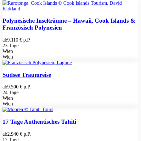
Polynesische Inselträume – Hawaii, Cook Islands &
Französisch Polynesien
ab
9.110 € p.P.
23 Tage
Wien
Wien
Südsee Traumreise
ab
9.500 € p.P.
24 Tage
Wien
Wien
17 Tage Authentisches Tahiti
ab
2.940 € p.P.
17 Tage