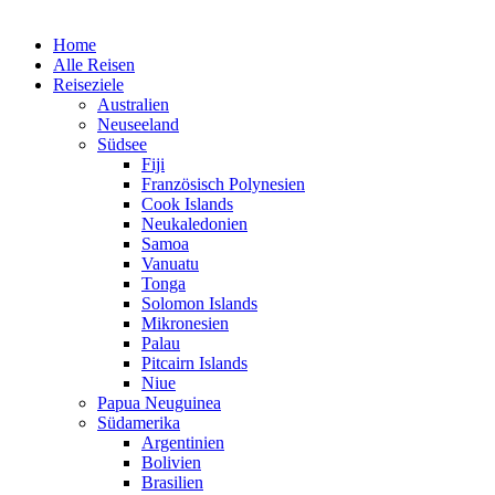
Home
Alle Reisen
Reiseziele
Australien
Neuseeland
Südsee
Fiji
Französisch Polynesien
Cook Islands
Neukaledonien
Samoa
Vanuatu
Tonga
Solomon Islands
Mikronesien
Palau
Pitcairn Islands
Niue
Papua Neuguinea
Südamerika
Argentinien
Bolivien
Brasilien