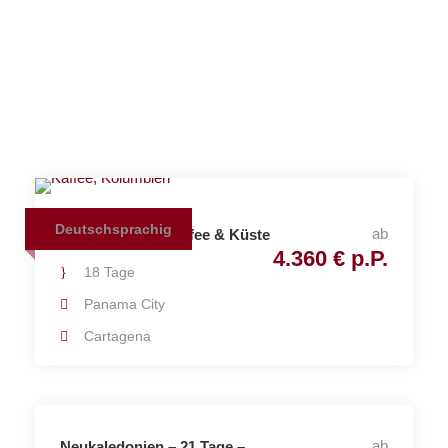
eise
Deutschsprachig
ab
18 Tage Kanal, Kaffee & Küste
4.360 € p.P.
18 Tage
Panama City
Cartagena
ab
Neukaledonien – 21 Tage –