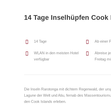
14 Tage Inselhüpfen Cook 
14 Tage
Ab einer 
WLAN in den meisten Hotel
Abreise j
verfügbar
Freitag m
Die Inseln Rarotonga mit dichtem Regenwald, der ursp
Lagune der Welt und Atiu, fernab des Massentourismu
den Cook Islands erleben.