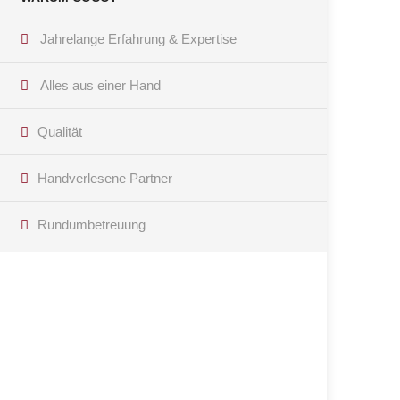
Jahrelange Erfahrung & Expertise
Alles aus einer Hand
Qualität
Handverlesene Partner
Rundumbetreuung
Haben Sie Fragen?
Kontaktieren Sie uns per Telefon oder E-Mail! Wir
freuen uns, Ihnen weiterhelfen zu können!