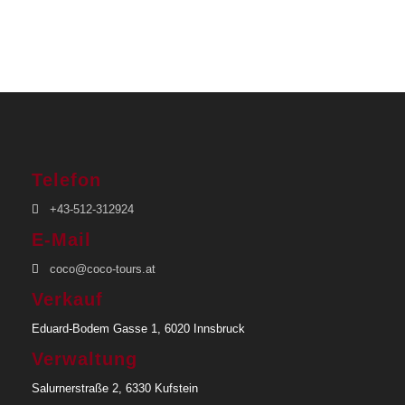
Private, deutschsprachige Reiseleitung auf
allen Ausflügen
Unterbringung in den Hotels laut
Reiseprogramm
Verpflegung laut Reiseprogramm (F =
Frühstück, M = Mittagessen, A =
Abendessen)
Telefon
Ausflüge, Besichtigungen, Nationalpark- und
+43-512-312924
Eintrittsgebühren
E-Mail
coco@coco-tours.at
Nicht inkludierte Leistungen
Verkauf
Internationale Flüge nach Uruguay
Eduard-Bodem Gasse 1, 6020 Innsbruck
Persönliche Ausgaben
Verwaltung
Getränke & zusätzliche Mahlzeiten
Salurnerstraße 2, 6330 Kufstein