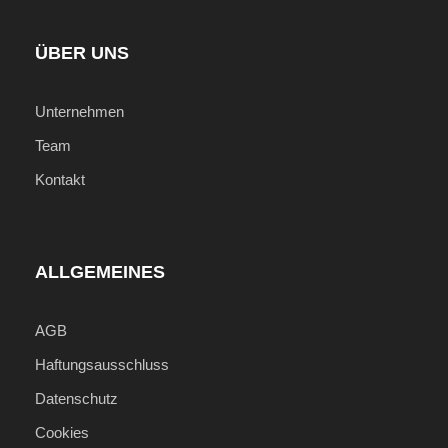
Optionale Ausflüge
Trinkgelder
ÜBER UNS
Unternehmen
Wichtige Informationen
Preise gelten pro Person im Doppelzimmer
Team
Preis ist ein "Ab-Preis"! Tagesaktueller Preis
Kontakt
auf Anfrage!
Internationale Flüge können auf Wunsch
inkludiert werden!
ALLGEMEINES
Individuelle Vor- und
Verlängerungsprogramme auf Anfrage
AGB
möglich!
Haftungsausschluss
Datenschutz
Cookies