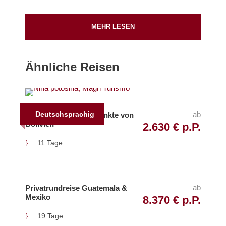
MEHR LESEN
Pick Up & Drop Off
Aeropuerto Internacional Laguna de los Patos
(
Google Map
)
Ähnliche Reisen
Aeropuerto Internacional de Carrasco (
Google Map
)
Start
Deutschsprachig
ab
Gruppenreise Höhepunkte von
Bolivien
2.630 € p.P.
Nach Ankunft in Colonia del Sacramento
11 Tage
Ende
Nach Tourende in Montevideo
ab
Privatrundreise Guatemala &
Mexiko
8.370 € p.P.
Inkludierte Leistungen
Fahrt im klimatisierten Kleinbus
19 Tage