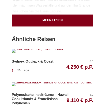
der mächtigen Wasserfälle und auf der Ilha Grande
besuchen Sie die Blaue Lagune.
MEHR LESEN
Abreiseort
Ähnliche Reisen
Flughafen Wien (
Google Map
)
Flughafen München (
Google Map
)
ab
Sydney, Outback & Coast
Abreisetag
4.250 € p.P.
Tägliche Abreise
25 Tage
Airlines
Lufthansa und LATAM Airlines
ab
Polynesische Inselträume – Hawaii,
Cook Islands & Französisch
9.110 € p.P.
Polynesien