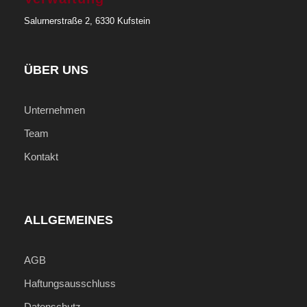
deutsch- oder englischsprachigem Guide
Salurnerstraße 2, 6330 Kufstein
(teilweise privat)
ÜBER UNS
Nicht inkludierte Leistungen
Persönliche Ausgaben
Unternehmen
Getränke & zusätzliche Mahlzeiten
Team
Optionale Ausflüge
Kontakt
Trinkgelder
ALLGEMEINES
Wichtige Informationen
Preise gelten pro Person im Doppelzimmer
AGB
Preis ist ein "Ab-Preis"! Tagesaktueller Preis
auf Anfrage!
Haftungsausschluss
Datenschutz