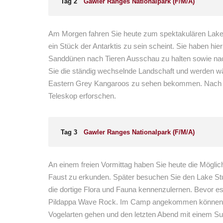
Tag 2
Gawler Ranges Nationalpark (F/M/A)
Am Morgen fahren Sie heute zum spektakulären Lake G
ein Stück der Antarktis zu sein scheint. Sie haben hie
Sanddünen nach Tieren Ausschau zu halten sowie n
Sie die ständig wechselnde Landschaft und werden wä
Eastern Grey Kangaroos zu sehen bekommen. Nach 
Teleskop erforschen.
Tag 3
Gawler Ranges Nationalpark (F/M/A)
An einem freien Vormittag haben Sie heute die Mögli
Faust zu erkunden. Später besuchen Sie den Lake Stu
die dortige Flora und Fauna kennenzulernen. Bevor 
Pildappa Wave Rock. Im Camp angekommen können S
Vogelarten gehen und den letzten Abend mit einem Su