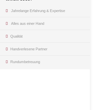
Jahrelange Erfahrung & Expertise
Alles aus einer Hand
Qualität
Handverlesene Partner
Rundumbetreuung
Haben Sie Fragen?
Kontaktieren Sie uns per Telefon oder E-Mail! Wir
freuen uns, Ihnen weiterhelfen zu können!