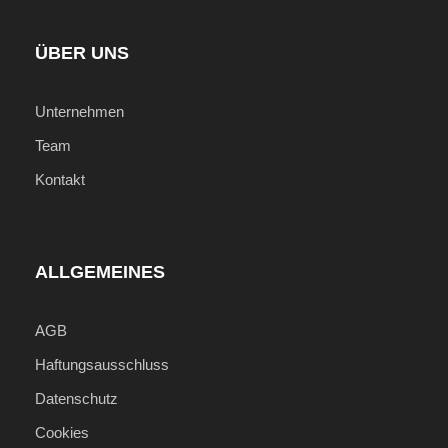
Rückflug nach Panama City möglich!)
ÜBER UNS
Inkludierte Leistungen
Transfer am Anfang der Reise
Unternehmen
Unterbringung in den Hotels laut
Team
Reiseprogramm
Kontakt
Verpflegung laut Reiseprogramm (F =
Frühstück, M = Mittagessen, A =
Abendessen)
ALLGEMEINES
Fahrt in komfortablen, klimatisierten
Fahrzeugen sowie in Booten
AGB
Deutschsprechende Reiseleitung an den
Haftungsausschluss
Tagen 3-7, Tag 9 (ab Oreba Chocolate Farm)
& Tag 10
Datenschutz
Englischsprechender Guide an Tag 2 (auf dem
Cookies