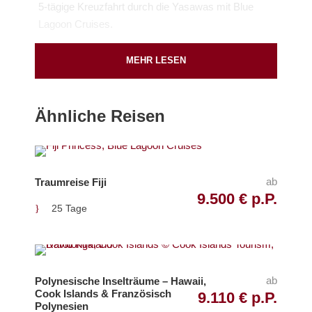
5-tägige Kreuzfahrt durch die Yasawas mit Blue
Lagoon Cruises.
MEHR LESEN
Pick Up / Drop Off
Ähnliche Reisen
Flughafen Nadi (
Google Map
)
Abreisetage
Samstag
ab
Traumreise Fiji
9.500 € p.P.
25 Tage
Airlines
Fiji Airways
ab
Polynesische Inselträume – Hawaii,
Inkludierte Leistungen
Cook Islands & Französisch
9.110 € p.P.
Inlandsflüge mit Fiji Airways inkl. aller Steuern
Polynesien