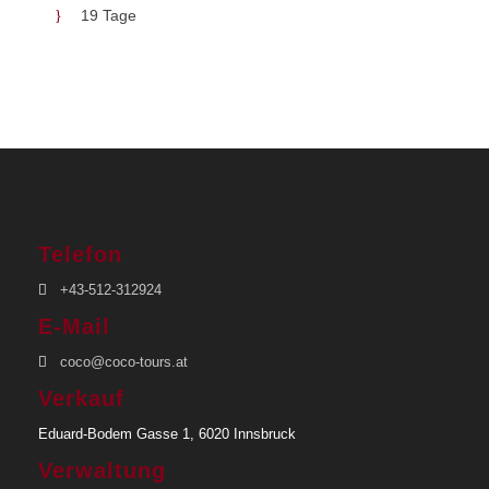
Nach Rückkehr nach Port Moresby
19 Tage
Inkludierte Leistungen
7 Übernachtungen in komfortablen Lodges
durchwegs Zimmer mit Bad und WC
Verpflegung laut Reiseprogramm (F =
Frühstück, M = Mittagessen, A =
Abendessen)
Telefon
Fahrt im Minibus oder Geländewagen in
+43-512-312924
kleiner Gruppe mit englischsprachigem
Fahrer/Guide
E-Mail
Inlandsflüge Port Moresby - Mount Hagen -
coco@coco-tours.at
Port Moresby mit Air Niugini inkl. Flugsteuern,
Verkauf
Sicherheitsgebühren, Treibstoffzuschläge, 16
Eduard-Bodem Gasse 1, 6020 Innsbruck
kg Freigepäck
Verwaltung
Inlandsflüge Mount Hagen - Karawari - Mount