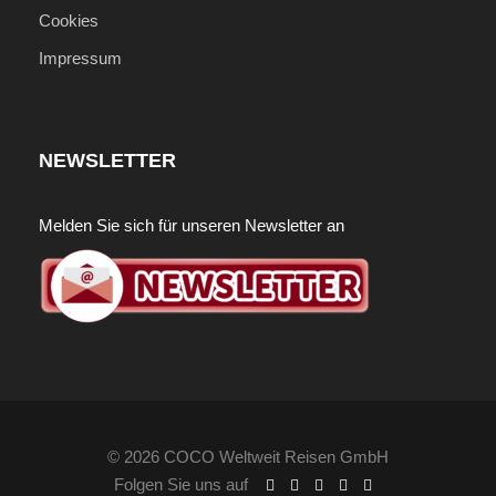
Cookies
Wichtige Informationen
Impressum
Preise gelten pro Person im Doppelzimmer
Preis ist ein "Ab-Preis"! Tagesaktueller Preis
auf Anfrage!
NEWSLETTER
Internationale Flüge können auf Wunsch
inkludiert werden!
Melden Sie sich für unseren Newsletter an
Individuelle Vor- und
Verlängerungsprogramme auf Anfrage
möglich!
Fotos
© 2026 COCO Weltweit Reisen GmbH
Folgen Sie uns auf