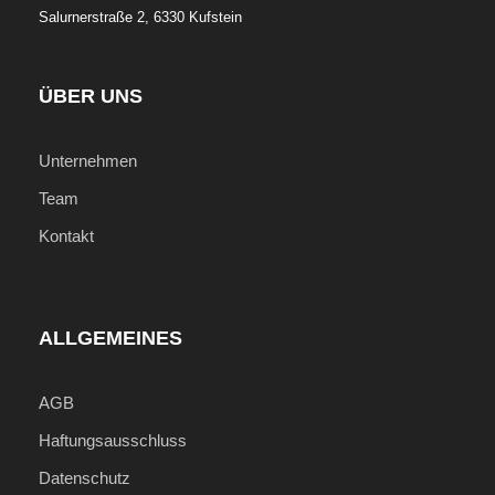
Salurnerstraße 2, 6330 Kufstein
Hagen mit Chartermaschinen, gesamt 10 kg
Freigepäck
Ausflüge, Besichtigungen, Nationalpark- und
ÜBER UNS
Eintrittsgebühren
Lokale Steuern
Unternehmen
Alle Transfers
Team
Kontakt
Nicht inkludierte Leistungen
Internationale Flüge nach Papua Neuguinea
ALLGEMEINES
Persönliche Ausgaben
Getränke & zusätzliche Mahlzeiten
AGB
Optionale Ausflüge
Haftungsausschluss
Trinkgelder
Datenschutz