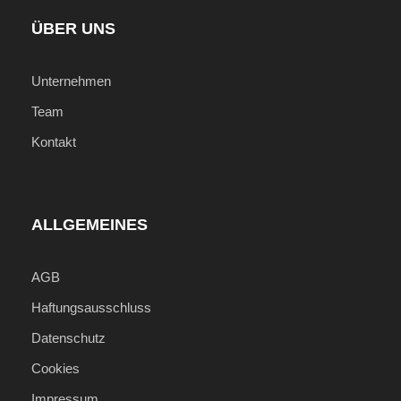
Trinkgelder
ÜBER UNS
Unternehmen
Wichtige Informationen
Preis gilt pro Person im Doppelzimmer
Team
Preis ist ein "Ab-Preis"! Tagesaktueller Preis
Kontakt
auf Anfrage!
Aufpreis auf Superior Variante: ab 120 € pro
Person
ALLGEMEINES
AGB
Fotos
Haftungsausschluss
Datenschutz
Cookies
Impressum