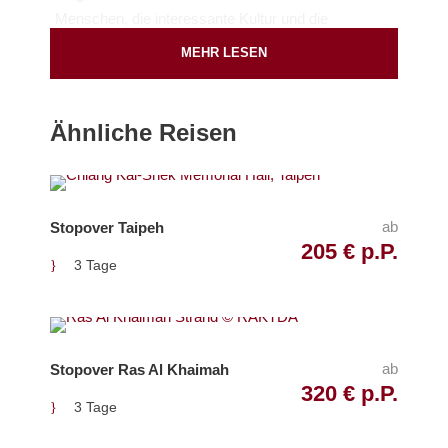
Menschen, die interessante Kultur und die
bezaubernde Landschaft sorgen dafür, dass Bali ein
MEHR LESEN
wahres Urlaubsparadies ist.
Ähnliche Reisen
Pick Up & Drop Off
Denpasar International Airport (
Google Map
)
ab
Stopover Taipeh
205 € p.P.
Start
3 Tage
Nach Ankunft in Denpasar
Ende
ab
Stopover Ras Al Khaimah
Nach Abflug aus Denpasar
320 € p.P.
3 Tage
Inkludierte Leistungen