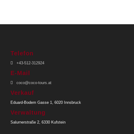
3 Übernachtungen im Hotel Ihrer Wahl im
Doppelzimmer
Verpflegung laut Programm (F=Frühstück,
M=Mittagessen)
Privattransfer mit englischsprachigem Guide
ab/bis Flughafen
Telefon
Private Inselrundfahrt mit deutschsprachiger
+43-512-312924
Reiseleitung
E-Mail
coco@coco-tours.at
Nicht inkludierte Leistungen
Verkauf
Persönliche Ausgaben
Eduard-Bodem Gasse 1, 6020 Innsbruck
Zusätzliche Mahlzeiten
Verwaltung
Getränke
Salurnerstraße 2, 6330 Kufstein
Optionale Ausflüge