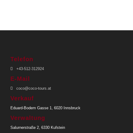
genießen.
Pick Up & Drop Off
Aeropuerto Internacional José Martí (
Google Map
)
Varadero
Telefon
+43-512-312924
Start
E-Mail
Nach Ankunft in Havanna
coco@coco-tours.at
Verkauf
Ende
Nach Tourende in Havanna oder Varadero
Eduard-Bodem Gasse 1, 6020 Innsbruck
Verwaltung
Inkludierte Leistungen
Salurnerstraße 2, 6330 Kufstein