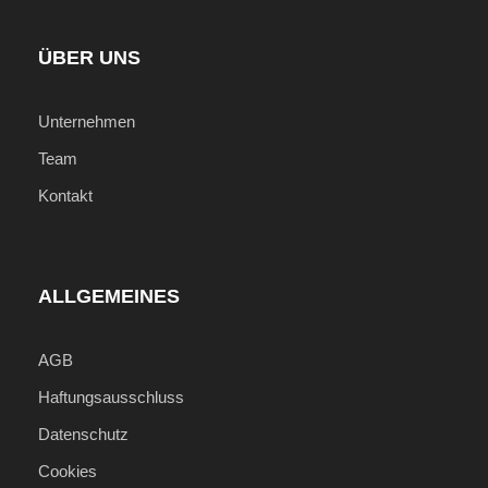
Transfer am Anfang und Ende der Reise
Unterbringung in den Hotels laut
ÜBER UNS
Reiseprogramm
Verpflegung laut Reiseprogramm (F =
Unternehmen
Frühstück, M = Mittagessen, A =
Team
Abendessen)
Kontakt
Rundreise im klimatisierten Fahrzeug
(Taxi/Kleinbus/Bus) von landesüblicher
Qualität mit Chauffeur - bei 02 Personen im
Taxi (Bitte beachten Sie, dass max. ein
ALLGEMEINES
Gepäckstück pro Person in den Kofferraum
passt!)
AGB
Deutschsprechende, lokale Reiseleitung
Haftungsausschluss
Ausflüge, Besichtigungen, Nationalpark- und
Datenschutz
Eintrittsgebühren laut Reiseprogramm
Cookies