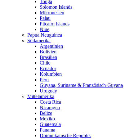
Tonga
Solomon Islands
Mikronesien
Palau
Pitcairn Islands
Niue
Papua Neuguinea
Südamerika
Argentinien
Bolivien
Brasilien
Chile
Ecuador
Kolumbien
Peru
Guyana, Suriname & Französisch-Guyana
Uruguay
Mittelamerika
Costa Rica
Nicaragua
Belize
Mexiko
Guatemala
Panama
Dominikanische Republik