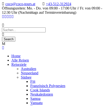
coco@coco-tours.at
+43-512-312924
Öffnungszeiten: Mo. - Do. von 09:00 - 17:00 Uhr // Fr. von 09:00 -
12:30 Uhr (Nachmittags auf Terminvereinbarung)
Home
Alle Reisen
Reiseziele
Australien
Neuseeland
Südsee
Fiji
Französisch Polynesien
Cook Islands
Neukaledonien
Samoa
Vanuatu