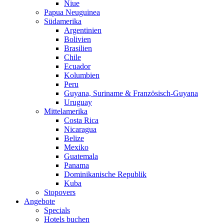
Niue
Papua Neuguinea
Südamerika
Argentinien
Bolivien
Brasilien
Chile
Ecuador
Kolumbien
Peru
Guyana, Suriname & Französisch-Guyana
Uruguay
Mittelamerika
Costa Rica
Nicaragua
Belize
Mexiko
Guatemala
Panama
Dominikanische Republik
Kuba
Stopovers
Angebote
Specials
Hotels buchen