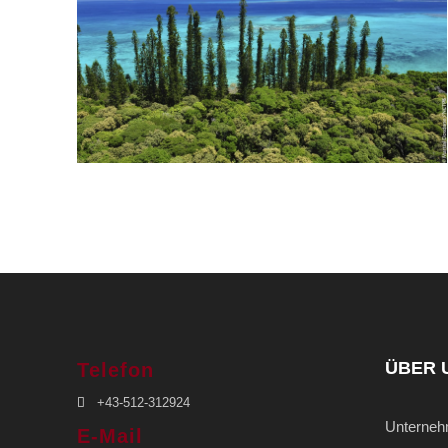
NEUKALEDONIEN
ÜBER 
Telefon
+43-512-312924
Unterne
E-Mail