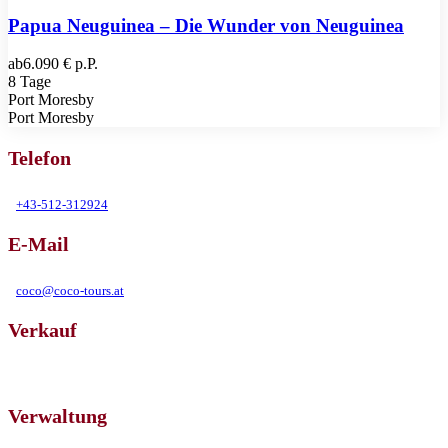
Papua Neuguinea – Die Wunder von Neuguinea
ab
6.090 € p.P.
8 Tage
Port Moresby
Port Moresby
Telefon
+43-512-312924
E-Mail
coco@coco-tours.at
Verkauf
Eduard-Bodem Gasse 1, 6020 Innsbruck
Verwaltung