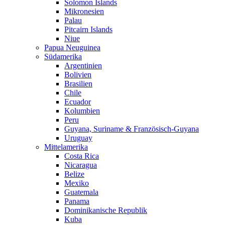
Solomon Islands
Mikronesien
Palau
Pitcairn Islands
Niue
Papua Neuguinea
Südamerika
Argentinien
Bolivien
Brasilien
Chile
Ecuador
Kolumbien
Peru
Guyana, Suriname & Französisch-Guyana
Uruguay
Mittelamerika
Costa Rica
Nicaragua
Belize
Mexiko
Guatemala
Panama
Dominikanische Republik
Kuba