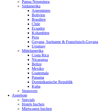
Papua Neuguinea
Südamerika
Argentinien
Bolivien
Brasilien
Chile
Ecuador
Kolumbien
Peru
Guyana, Suriname & Französisch-Guyana
Uruguay
Mittelamerika
Costa Rica
Nicaragua
Belize
Mexiko
Guatemala
Panama
Dominikanische Republik
Kuba
Stopovers
Angebote
Specials
Hotels buchen
Mietwagen buchen