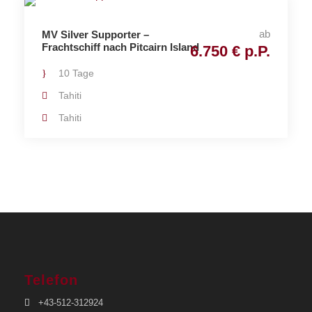
ab
MV Silver Supporter –
Frachtschiff nach Pitcairn Island
6.750 € p.P.
10 Tage
Tahiti
Tahiti
Telefon
+43-512-312924