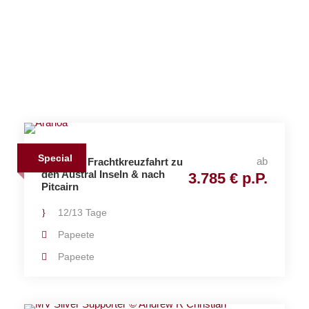
Island
Special
ab
Aranoa – Frachtkreuzfahrt zu
den Austral Inseln & nach
3.785 € p.P.
Pitcairn
12/13 Tage
Papeete
Papeete