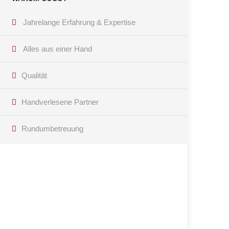
Jahrelange Erfahrung & Expertise
Alles aus einer Hand
Qualität
Handverlesene Partner
Rundumbetreuung
Haben Sie Fragen?
Kontaktieren Sie uns per Telefon oder E-Mail! Wir
freuen uns, Ihnen weiterhelfen zu können!