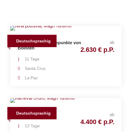
Deutschsprachig
ab
Gruppenreise Höhepunkte von
Bolivien
2.630 € p.P.
11 Tage
Santa Cruz
La Paz
Deutschsprachig
ab
Karneval Bolivien
4.400 € p.P.
13 Tage