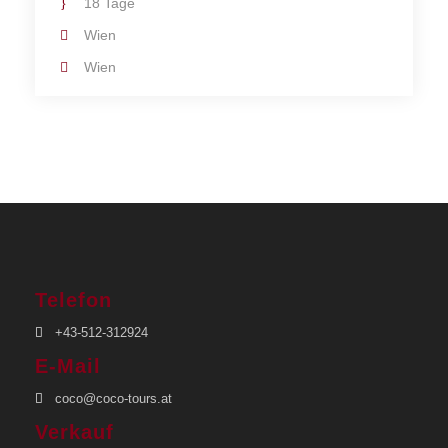
18 Tage
Wien
Wien
Telefon
+43-512-312924
E-Mail
coco@coco-tours.at
Verkauf