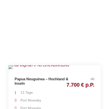
Recomme
nded
ab
Papua Neuguinea – Hochland &
Inseln
7.700 € p.P.
13 Tage
Port Moresby
Port Moresby