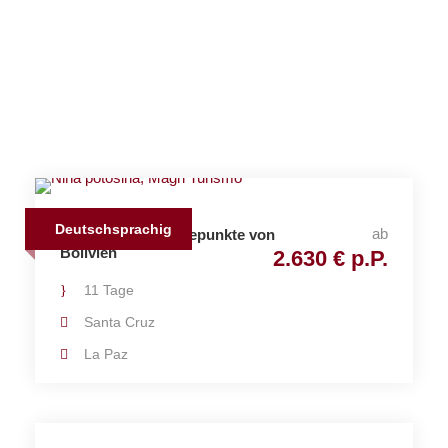
dreise
Deutschsprachig
ab
Gruppenreise Höhepunkte von
Bolivien
2.630 € p.P.
11 Tage
Santa Cruz
La Paz