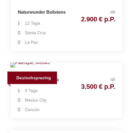
ab
Naturwunder Boliviens
2.900 € p.P.
12 Tage
Santa Cruz
La Paz
Deutschsprachig
ab
Klassisches Mexiko
3.500 € p.P.
9 Tage
Mexico City
Cancún