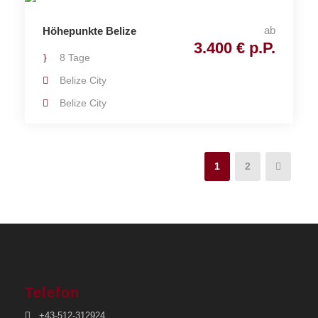
ab
Höhepunkte Belize
3.400 € p.P.
8 Tage
Belize City
Belize City
1
2
Telefon
+43-512-312924