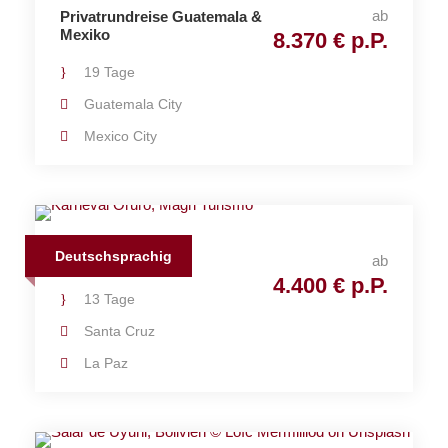
ab
Privatrundreise Guatemala &
Mexiko
8.370 € p.P.
19 Tage
Guatemala City
Mexico City
Deutschsprachig
ab
Karneval Bolivien
4.400 € p.P.
13 Tage
Santa Cruz
La Paz