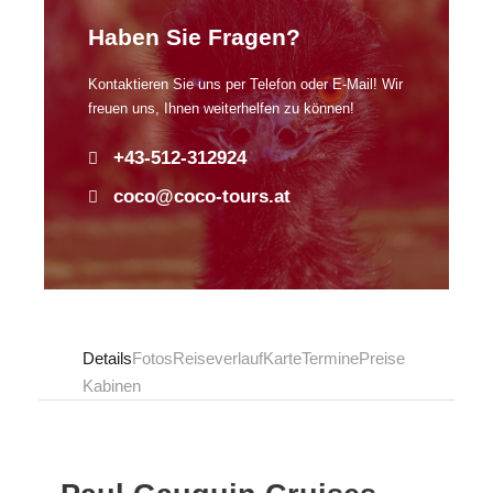
Haben Sie Fragen?
Kontaktieren Sie uns per Telefon oder E-Mail! Wir
freuen uns, Ihnen weiterhelfen zu können!
+43-512-312924
coco@coco-tours.at
Details
Fotos
Reiseverlauf
Karte
Termine
Preise
Kabinen