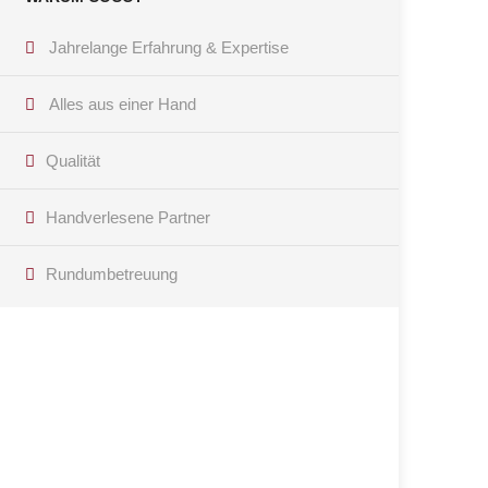
Jahrelange Erfahrung & Expertise
Alles aus einer Hand
Qualität
Handverlesene Partner
Rundumbetreuung
Haben Sie Fragen?
Kontaktieren Sie uns per Telefon oder E-Mail! Wir
freuen uns, Ihnen weiterhelfen zu können!