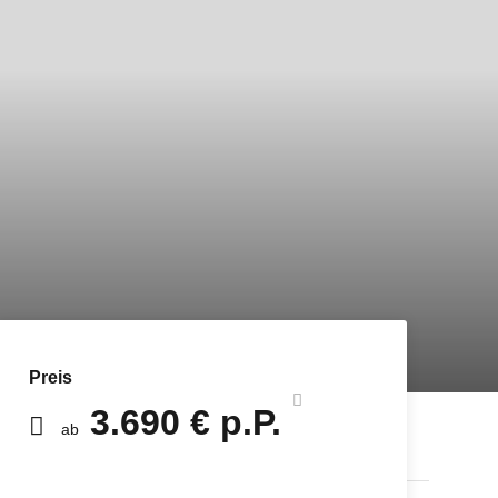
Preis
3.690 € p.P.
ab