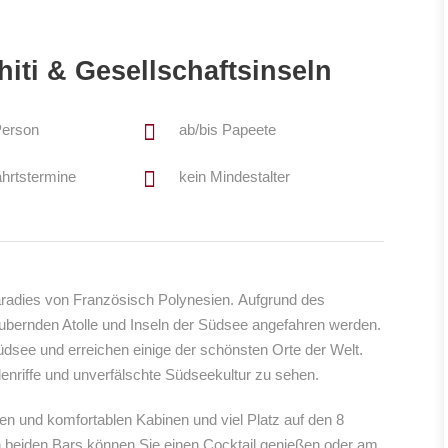
iti & Gesellschaftsinseln
Person
ab/bis Papeete
ahrtstermine
kein Mindestalter
radies von Französisch Polynesien. Aufgrund des
ubernden Atolle und Inseln der Südsee angefahren werden.
üdsee und erreichen einige der schönsten Orte der Welt.
nriffe und unverfälschte Südseekultur zu sehen.
n und komfortablen Kabinen und viel Platz auf den 8
n beiden Bars können Sie einen Cocktail genießen oder am