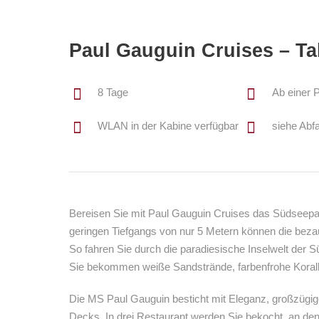
Paul Gauguin Cruises – Tah
8 Tage
Ab einer 
WLAN in der Kabine verfügbar
siehe Abf
Bereisen Sie mit Paul Gauguin Cruises das Südseepa
geringen Tiefgangs von nur 5 Metern können die beza
So fahren Sie durch die paradiesische Inselwelt der S
Sie bekommen weiße Sandstrände, farbenfrohe Koralle
Die MS Paul Gauguin besticht mit Eleganz, großzügige
Decks. In drei Restaurant werden Sie bekocht, an de