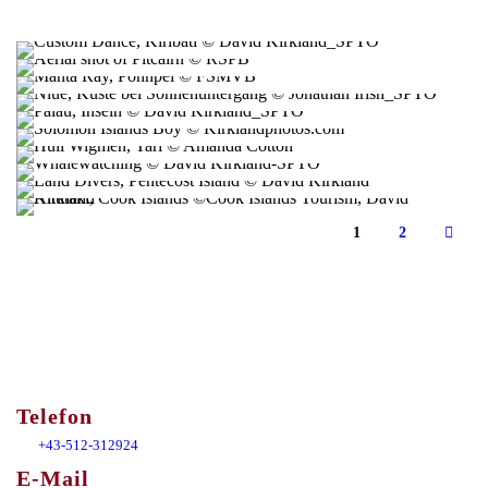
MIKRONESIEN
NIUE
PALAU
SOLOMON ISLANDS
PAPUA NEUGUINEA
TONGA
VANUATU
COOK ISLANDS
1
2
Telefon
+43-512-312924
E-Mail